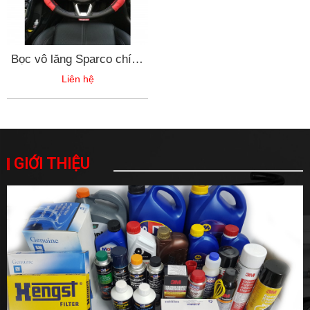
Bọc vô lăng Sparco chính
hãng da PU cao cấp
Liên hệ
1113BKS - 1113GRS-
1117RDS
GIỚI THIỆU