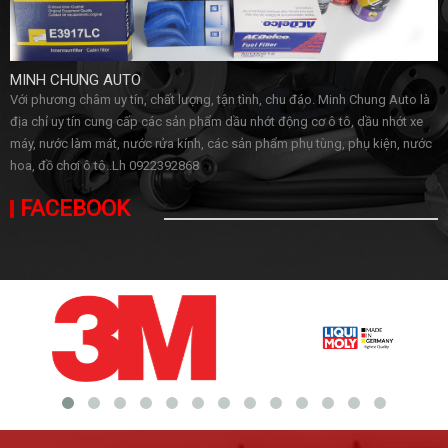
MINH CHUNG AUTO
Với phương châm uy tín, chất lượng, tận tình, chu đáo. Minh Chung Auto là
địa chỉ uy tín cung cấp các sản phẩm dầu nhớt động cơ ô tô, dầu nhớt xe
máy, nước làm mát, nước rửa kính, các sản phẩm phụ tùng, phụ kiện, nước
hoa, đồ chơi ô tô..Lh 0922392868
FACEBOOK