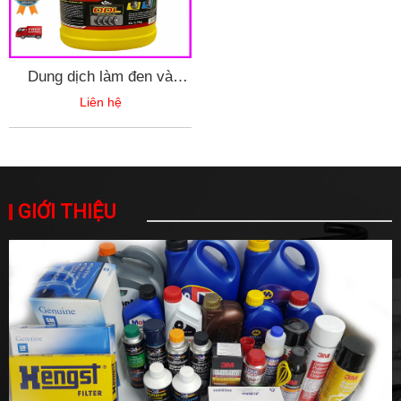
Dung dịch làm đen và
dưỡng bóng lốp xe ô tô, xe
Liên hệ
máy ODL - can 5L
GIỚI THIỆU