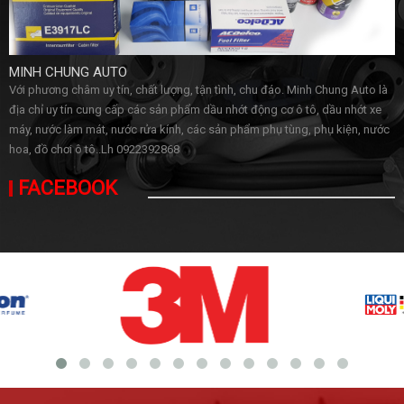
MINH CHUNG AUTO
Với phương châm uy tín, chất lượng, tận tình, chu đáo. Minh Chung Auto là
địa chỉ uy tín cung cấp các sản phẩm dầu nhớt động cơ ô tô, dầu nhớt xe
máy, nước làm mát, nước rửa kính, các sản phẩm phụ tùng, phụ kiện, nước
hoa, đồ chơi ô tô..Lh 0922392868
FACEBOOK