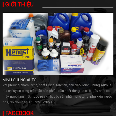
GIỚI THIỆU
MINH CHUNG AUTO
Với phương châm uy tín, chất lượng, tận tình, chu đáo. Minh Chung Auto là
địa chỉ uy tín cung cấp các sản phẩm dầu nhớt động cơ ô tô, dầu nhớt xe
máy, nước làm mát, nước rửa kính, các sản phẩm phụ tùng, phụ kiện, nước
hoa, đồ chơi ô tô..Lh 0922392868
FACEBOOK