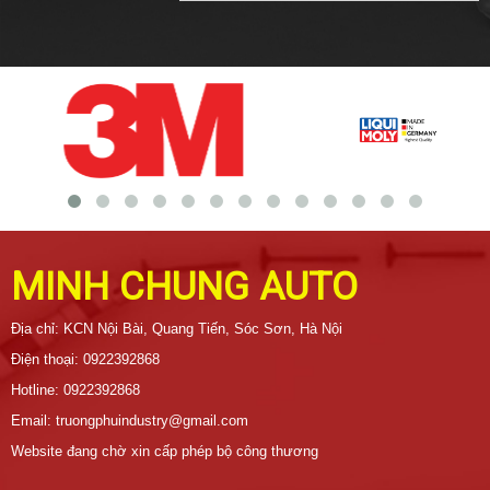
MINH CHUNG AUTO
Địa chỉ: KCN Nội Bài, Quang Tiến, Sóc Sơn, Hà Nội
Điện thoại: 0922392868
Hotline: 0922392868
Email: truongphuindustry@gmail.com
Website đang chờ xin cấp phép bộ công thương