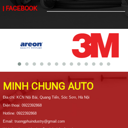
FACEBOOK
MINH CHUNG AUTO
Địa chỉ: KCN Nội Bài, Quang Tiến, Sóc Sơn, Hà Nội
Điện thoại: 0922392868
Hotline: 0922392868
Email: truongphuindustry@gmail.com