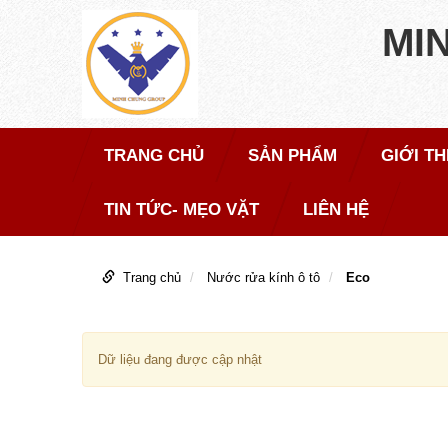
MI
TRANG CHỦ
SẢN PHẨM
GIỚI TH
TIN TỨC- MẸO VẶT
LIÊN HỆ
Trang chủ
Nước rửa kính ô tô
Eco
Dữ liệu đang được cập nhật