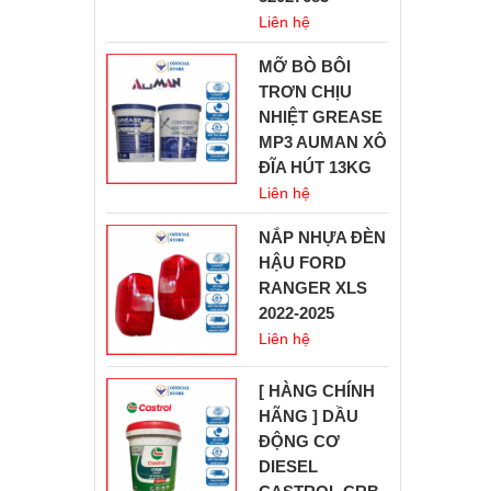
Liên hệ
MỠ BÒ BÔI
TRƠN CHỊU
NHIỆT GREASE
MP3 AUMAN XÔ
ĐĨA HÚT 13KG
Liên hệ
NẮP NHỰA ĐÈN
HẬU FORD
RANGER XLS
2022-2025
Liên hệ
[ HÀNG CHÍNH
HÃNG ] DẦU
ĐỘNG CƠ
DIESEL