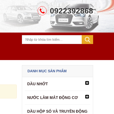
0922392868
DANH MỤC SẢN PHẨM
DẦU NHỚT
NƯỚC LÀM MÁT ĐỘNG CƠ
DẦU HỘP SỐ VÀ TRUYỀN ĐỘNG