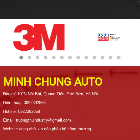
MINH CHUNG AUTO
Địa chỉ: KCN Nội Bài, Quang Tiến, Sóc Sơn, Hà Nội
Điện thoại: 0922392868
Hotline: 0922392868
Email: truongphuindustry@gmail.com
Website đang chờ xin cấp phép bộ công thương