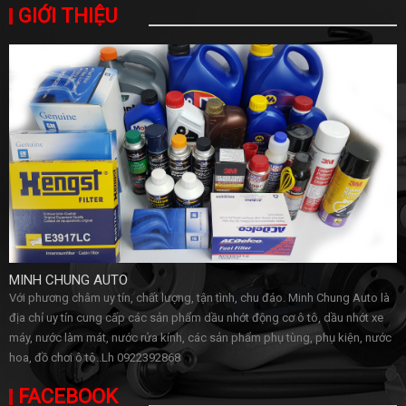
GIỚI THIỆU
MINH CHUNG AUTO
Với phương châm uy tín, chất lượng, tận tình, chu đáo. Minh Chung Auto là
địa chỉ uy tín cung cấp các sản phẩm dầu nhớt động cơ ô tô, dầu nhớt xe
máy, nước làm mát, nước rửa kính, các sản phẩm phụ tùng, phụ kiện, nước
hoa, đồ chơi ô tô..Lh 0922392868
FACEBOOK