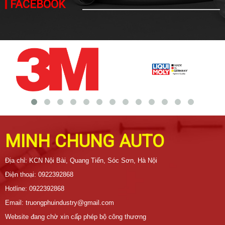
FACEBOOK
MINH CHUNG AUTO
Địa chỉ: KCN Nội Bài, Quang Tiến, Sóc Sơn, Hà Nội
Điện thoại: 0922392868
Hotline: 0922392868
Email: truongphuindustry@gmail.com
Website đang chờ xin cấp phép bộ công thương