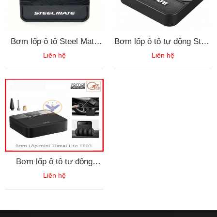
Bơm lốp ô tô Steel Mate
Bơm lốp ô tô tự động Steel
P03 12v - hàng chính hãng
Mate P05 bản điện tử tự
Liên hệ
Liên hệ
ngắt
Bơm lốp ô tô tự động
Xiaomi 70mai Midrive
Liên hệ
TP03