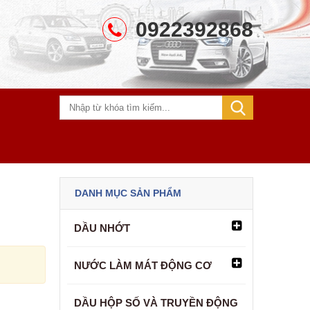
0922392868
DANH MỤC SẢN PHẨM
DẦU NHỚT
NƯỚC LÀM MÁT ĐỘNG CƠ
DẦU HỘP SỐ VÀ TRUYỀN ĐỘNG