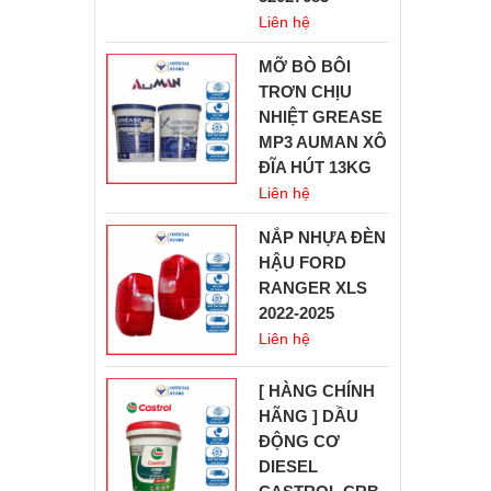
Liên hệ
MỠ BÒ BÔI
TRƠN CHỊU
NHIỆT GREASE
MP3 AUMAN XÔ
ĐĨA HÚT 13KG
Liên hệ
NẮP NHỰA ĐÈN
HẬU FORD
RANGER XLS
2022-2025
Liên hệ
[ HÀNG CHÍNH
HÃNG ] DẦU
ĐỘNG CƠ
DIESEL