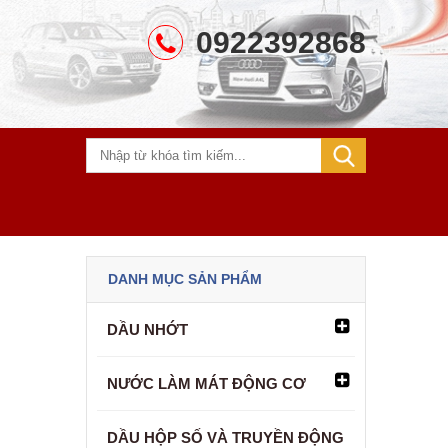
0922392868
DANH MỤC SẢN PHẨM
DẦU NHỚT
NƯỚC LÀM MÁT ĐỘNG CƠ
DẦU HỘP SỐ VÀ TRUYỀN ĐỘNG