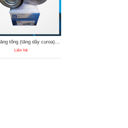
ăng tổng (tăng dây curoa)
et Colorado/Traiblazer chính
Liên hệ
hãng GM 24588988