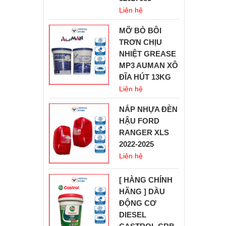
Liên hệ
MỠ BÒ BÔI
TRƠN CHỊU
NHIỆT GREASE
MP3 AUMAN XÔ
ĐĨA HÚT 13KG
Liên hệ
NẮP NHỰA ĐÈN
HẬU FORD
RANGER XLS
2022-2025
Liên hệ
[ HÀNG CHÍNH
HÃNG ] DẦU
ĐỘNG CƠ
DIESEL