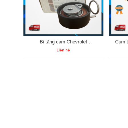
Bi tăng cam Chevrolet
Cụm t
Colorado/Traiblazer chính hãng GM
Chevrol
Liên hệ
12644510