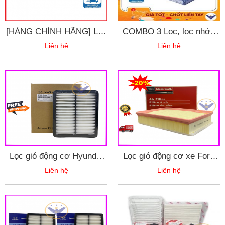
[HÀNG CHÍNH HÃNG] Lọc
COMBO 3 Lọc, lọc nhớt,
gió động cơ Mitshubishi
lọc gió, lọc điều hòa AISIN
Liên hệ
Liên hệ
Xpander - 1500A687A
cho xe Xpander
Lọc gió động cơ Hyundai
Lọc gió động cơ xe Ford
Solati (16 chỗ) Mã OEM
Transit (2022-2023)
Liên hệ
Liên hệ
28130-59000