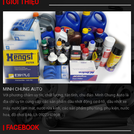
GIỚI THIỆU
MINH CHUNG AUTO
Với phương châm uy tín, chất lượng, tận tình, chu đáo. Minh Chung Auto là
địa chỉ uy tín cung cấp các sản phẩm dầu nhớt động cơ ô tô, dầu nhớt xe
máy, nước làm mát, nước rửa kính, các sản phẩm phụ tùng, phụ kiện, nước
hoa, đồ chơi ô tô..Lh 0922392868
FACEBOOK