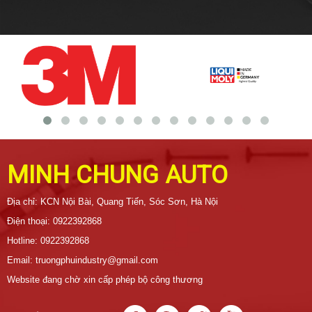
MINH CHUNG AUTO
Địa chỉ: KCN Nội Bài, Quang Tiến, Sóc Sơn, Hà Nội
Điện thoại: 0922392868
Hotline: 0922392868
Email: truongphuindustry@gmail.com
Website đang chờ xin cấp phép bộ công thương