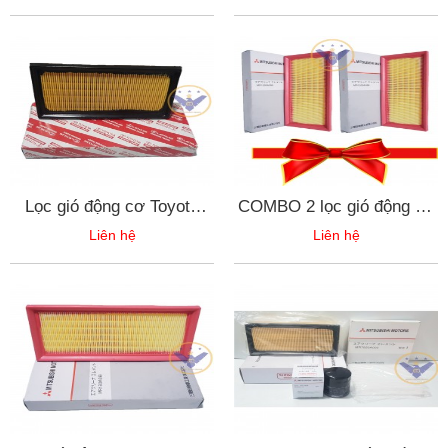
Kia Sorento máy dầu
BZ130
Lọc gió động cơ Toyota
COMBO 2 lọc gió động cơ
Wigo 2017 - 17801-BZ130
Mitsubishi Attrage, Mirage
Liên hệ
Liên hệ
- 1500A399