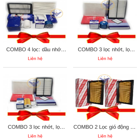
COMBO 4 lọc: dầu nhớt,
COMBO 3 lọc nhớt, lọc
điều hòa, động cơ, lọc
điều hòa, lọc động cơ xe
Liên hệ
Liên hệ
xăng cho xe Hyundai
Kia Sorento máy xăng
Elantra
COMBO 3 lọc nhớt, lọc
COMBO 2 Lọc gió động cơ
điều hòa, lọc động cơ xe
Toyota Wigo 2017 - 17801-
Liên hệ
Liên hệ