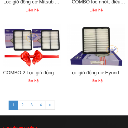
Lọc gió động cơ Mitsubishi
COMBO lọc nhớt, điều
Attrage, Mirage -
hòa, động cơ xe Mitsubishi
Liên hệ
Liên hệ
1500A399
Xpander
COMBO 2 Lọc gió động cơ
Lọc gió động cơ Hyundai
Hyundai Santafe, Kia
Santafe, Kia Sorento máy
Liên hệ
Liên hệ
Sorento máy xăng - 28113-
xăng - 28113-2W100
2W100
1
2
3
4
>