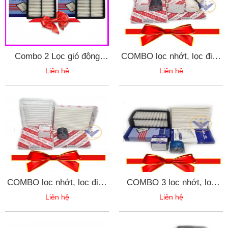
Combo 2 Lọc gió động
COMBO lọc nhớt, lọc điều
cơ(máy xăng) xe Kia
hòa, lọc động cơ, lọc xăng
Liên hệ
Liên hệ
Sedona(2014-2020),
Toyota Vios 2007 - 2013
Hyundai Santafe(2019-
2020) - mã 28113- A9100
COMBO lọc nhớt, lọc điều
COMBO 3 lọc nhớt, lọc
hòa, lọc động cơ Toyota
điều hòa, lọc động cơ xe
Liên hệ
Liên hệ
Vios 2007 - 2013
Kia Cerato