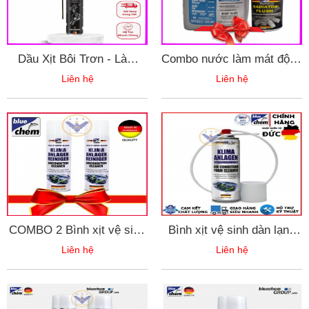
Dầu Xịt Bôi Trơn - Làm
Combo nước làm mát động
Sạch Và Bảo Vệ Bề Mặt
cơ xe ô tô PRESTONE
Liên hệ
Liên hệ
Chi Tiết Senfineco 9940-
MAX - EUROPEAN 3.78L
400ml
màu xanh dương + Súc
Két Nước Bluechem
COMBO 2 Bình xịt vệ sinh
Bình xịt vệ sinh dàn lạnh
dàn lạnh điều hòa ô tô
điều hòa ô tô Bluechem Air
Liên hệ
Liên hệ
Bluechem Air Conditioner
Conditioner Cleaner 250ml
Cleaner 250ml