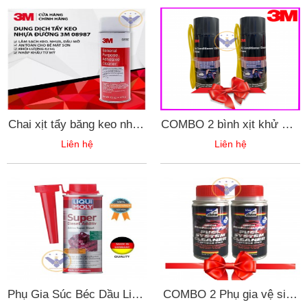
Chai xịt tẩy băng keo nhựa
COMBO 2 bình xịt khử mùi
đường 3M- tẩy đa năng
và vệ sinh dàn lạnh điều
Liên hệ
Liên hệ
3M- 425g
hòa ô tô 3M- Air
Conditioner Cleaner Foam
250ml
Phụ Gia Súc Béc Dầu Liqui
COMBO 2 Phụ gia vệ sinh