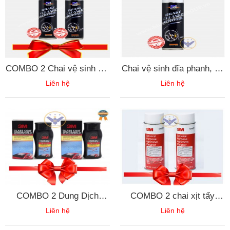
COMBO 2 Chai vệ sinh đĩa
Chai vệ sinh đĩa phanh, bố
phanh, bố phanh, nhông
phanh, nhông sên
Liên hệ
Liên hệ
sên Bluechem Brake
Bluechem Brake Cleaner
Cleaner Aerosol 500ml
Aerosol 500ml
COMBO 2 Dung Dịch
COMBO 2 chai xịt tẩy
Chống Bám Nước Trên
băng keo nhựa đường 3M-
Liên hệ
Liên hệ
Kính Xe 3M. Glass Coat
tẩy đa năng 3M- 425g
Windshield 08889 (200ml)