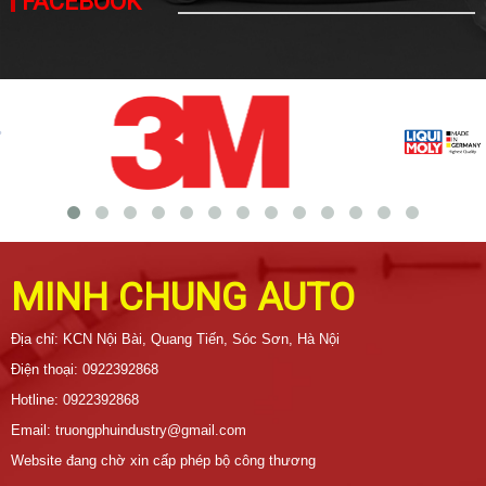
FACEBOOK
MINH CHUNG AUTO
Địa chỉ: KCN Nội Bài, Quang Tiến, Sóc Sơn, Hà Nội
Điện thoại: 0922392868
Hotline: 0922392868
Email: truongphuindustry@gmail.com
Website đang chờ xin cấp phép bộ công thương