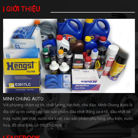
GIỚI THIỆU
MINH CHUNG AUTO
Với phương châm uy tín, chất lượng, tận tình, chu đáo. Minh Chung Auto là
địa chỉ uy tín cung cấp các sản phẩm dầu nhớt động cơ ô tô, dầu nhớt xe
máy, nước làm mát, nước rửa kính, các sản phẩm phụ tùng, phụ kiện, nước
hoa, đồ chơi ô tô..Lh 0922392868