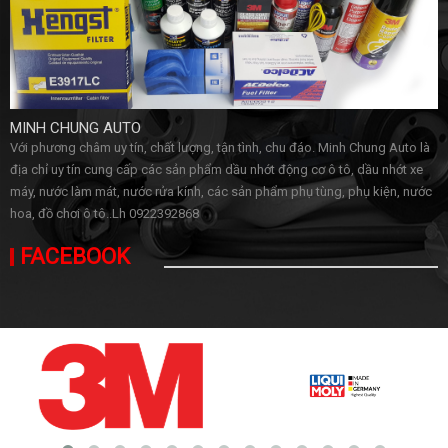
MINH CHUNG AUTO
Với phương châm uy tín, chất lượng, tận tình, chu đáo. Minh Chung Auto là
địa chỉ uy tín cung cấp các sản phẩm dầu nhớt động cơ ô tô, dầu nhớt xe
máy, nước làm mát, nước rửa kính, các sản phẩm phụ tùng, phụ kiện, nước
hoa, đồ chơi ô tô..Lh 0922392868
FACEBOOK