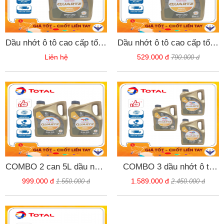
Dầu nhớt ô tô cao cấp tổng
Dầu nhớt ô tô cao cấp tổng
hợp Total Quartz 9000 0W-
hợp Total Quartz 9000 0W-
Liên hệ
529.000 đ
790.000 đ
30 can 5L - tặng Khăn lau
30 can 5L -
xe ô tô
QUARTZ90005L
COMBO 2 can 5L dầu nhớt
COMBO 3 dầu nhớt ô tô
ô tô cao cấp tổng hợp Total
cao cấp tổng hợp Total
999.000 đ
1.589.000 đ
1.550.000 đ
2.450.000 đ
Quarzt 9000 0W-30 - CB2-
Quarzt 9000 0W-30 can 5L
QUARTZ9000