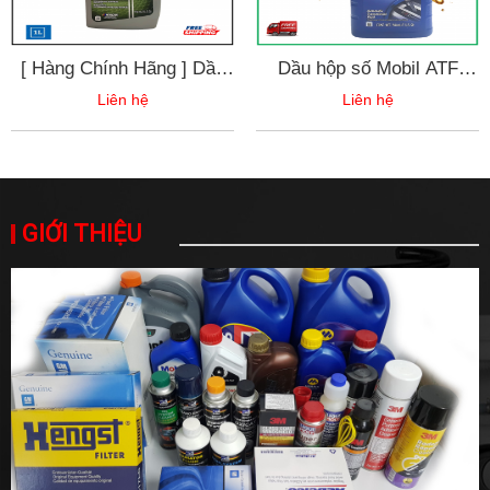
[ Hàng Chính Hãng ] Dầu
Dầu hộp số Mobil ATF
nhớt tổng hợp nhập khẩu
Multi-Vehicle - 946ml
Liên hệ
Liên hệ
MOBIL 1 ESP 5W30 (1 Lít)
GIỚI THIỆU