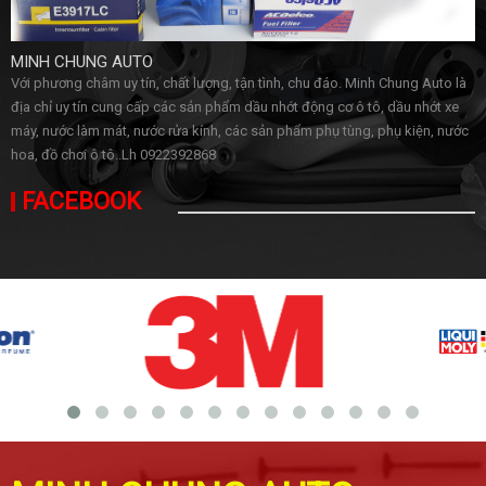
MINH CHUNG AUTO
Với phương châm uy tín, chất lượng, tận tình, chu đáo. Minh Chung Auto là
địa chỉ uy tín cung cấp các sản phẩm dầu nhớt động cơ ô tô, dầu nhớt xe
máy, nước làm mát, nước rửa kính, các sản phẩm phụ tùng, phụ kiện, nước
hoa, đồ chơi ô tô..Lh 0922392868
FACEBOOK