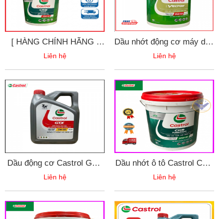
[ HÀNG CHÍNH HÃNG ]
Dầu nhớt động cơ máy dầu
Dầu Động Cơ Diesel
CASTROL VECTON
Liên hệ
Liên hệ
Castrol CRB MULTI 15W-
15W40 CK4/E9- Xô 18L
40 CI-4 (18 Lít)
Dầu động cơ Castrol GTX
Dầu nhớt ô tô Castrol CRB
5W30 [ Hàng Chính Hãng ]
Turbomax 20W-50 API CI-
Liên hệ
Liên hệ
4 - xô 18L