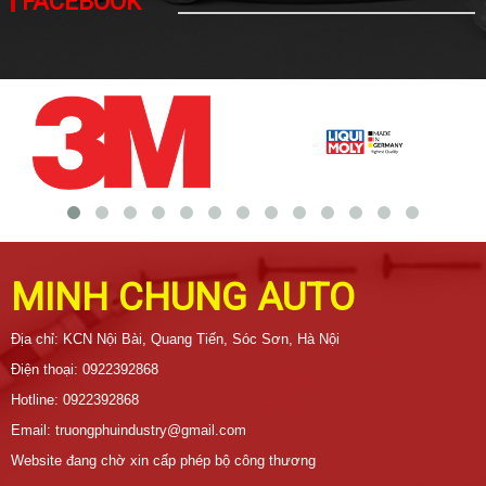
FACEBOOK
MINH CHUNG AUTO
Địa chỉ: KCN Nội Bài, Quang Tiến, Sóc Sơn, Hà Nội
Điện thoại: 0922392868
Hotline: 0922392868
Email: truongphuindustry@gmail.com
Website đang chờ xin cấp phép bộ công thương