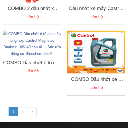
COMBO 2 dầu nhớt xe
Dầu nhớt xe máy Castrol
máy Castrol Activ Vistra
Activ Vistra 20w50 0.8l
Liên hệ
Liên hệ
20w50 0.8l
COMBO Dầu nhớt ô tô cao
cấp tổng hợp Castrol
Liên hệ
Magnatec Dualock 10W-40
COMBO Dầu nhớt xe ô
can 4L + Súc rửa động cơ
cao cấp Castrol Magnatec
Bluechem 250Ml
Liên hệ
Professional 5W-30 Can
4L + Súc rửa động cơ
Bluechem 250ml
1
2
>