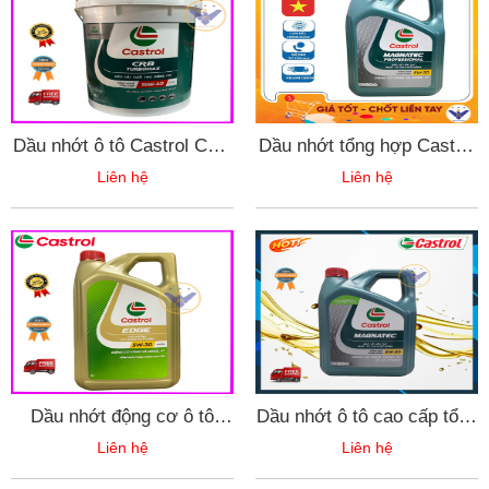
Dầu nhớt ô tô Castrol CRB
Dầu nhớt tổng hợp Castrol
Turbomax 15W-40 API CI-
Magnatec Professional A5
Liên hệ
Liên hệ
4 - xô 18L
5W-30
Dầu nhớt động cơ ô tô
Dầu nhớt ô tô cao cấp tổng
Castrol EDGE 5W-30
hợp toàn phần Castrol
Liên hệ
Liên hệ
A3/B4 - can 5L
Magnatec 5w-30 API
SP/CF can 4L