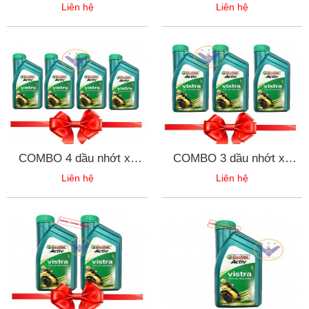
Castrol CRB Turbomax
Turbomax 15W-40 can 5L
Liên hệ
Liên hệ
15W-40 can 5L API CI-4
API CI-4
COMBO 4 dầu nhớt xe
COMBO 3 dầu nhớt xe
máy Castrol Activ Vistra
máy Castrol Activ Vistra
Liên hệ
Liên hệ
20w50 0.8l
20w50 0.8l