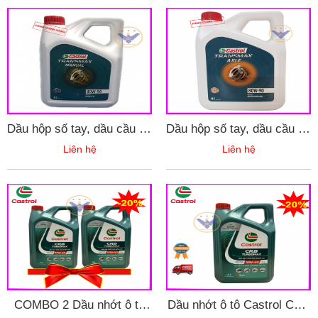
Dầu hộp số tay, dầu cầu xe
Dầu hộp số tay, dầu cầu xe
ô tô Castrol Transmax
ô tô Castrol Axle 80W-90
Liên hệ
Liên hệ
Manual 80W-90 API GL4
API GL5 Can 4L
Can 4L
COMBO 2 Dầu nhớt ô tô
Dầu nhớt ô tô Castrol CRB