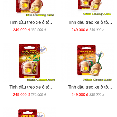
Tinh dầu treo xe ô tô
Tinh dầu treo xe ô tô
AREON Fresco hương táo
AREON Fresco hương dưa
249.000 đ
249.000 đ
330.000 đ
330.000 đ
quế - Bulgaria
hấu - Bulgaria
Tinh dầu treo xe ô tô
Tinh dầu treo xe ô tô
AREON Fresco hương
AREON Fresco hương dưa
249.000 đ
249.000 đ
330.000 đ
330.000 đ
Vani - Bulgaria
lưới - Bulgaria