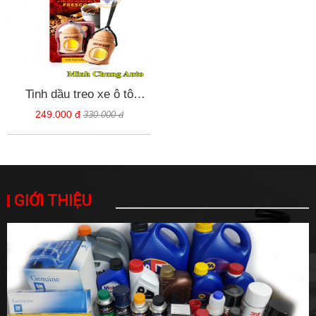
Tinh dầu treo xe ô tô
AREON Fresco hương
249.000 đ
330.000 đ
cafe - Bulgaria
GIỚI THIỆU