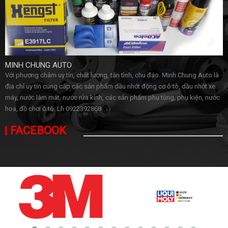
MINH CHUNG AUTO
Với phương châm uy tín, chất lượng, tận tình, chu đáo. Minh Chung Auto là
địa chỉ uy tín cung cấp các sản phẩm dầu nhớt động cơ ô tô, dầu nhớt xe
máy, nước làm mát, nước rửa kính, các sản phẩm phụ tùng, phụ kiện, nước
hoa, đồ chơi ô tô..Lh 0922392868
FACEBOOK