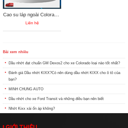
Cao su láp ngoài Colorado-
Traiblazer CD22099-
Liên hệ
52027683
Bài xem nhiều
Dầu nhớt đạt chuẩn GM Dexos2 cho xe Colorado loại nào tốt nhất?
Đánh giá Dầu nhớt KIXX?Có nên dùng dầu nhớt KIXX cho ô tô của
bạn?
MINH CHUNG AUTO
Dầu nhớt cho xe Ford Transit và những điều bạn nên biết
Nhớt Kixx xài ổn áp không?
GIỚI THIỆU