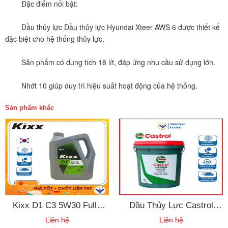
	Đặc điểm nổi bật:
	Dầu thủy lực Dầu thủy lực Hyundai Xteer AWS 6 được thiết kế 
đặc biệt cho hệ thống thủy lực.
	Sản phẩm có dung tích 18 lít, đáp ứng nhu cầu sử dụng lớn.
	Nhớt 10 giúp duy trì hiệu suất hoạt động của hệ thống.
Sản phẩm khác
Kixx D1 C3 5W30 Fully
Dầu Thủy Lực Castrol
Synthetic (5L) - Dầu Động
Hyspin AWS 68 18 Lít
Liên hệ
Liên hệ
Cơ Diesel Cao Cấp