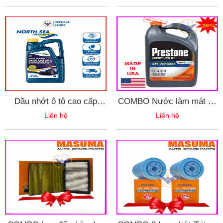
Dầu nhớt ô tô cao cấp
COMBO Nước làm mát xe
North Sea SPECIAL GMD
ô tô màu đỏ Prestone can
Liên hệ
Liên hệ
5W-30 can 4L - Made in
3.78L + Súc két nước
Holland
Wurth 250ml