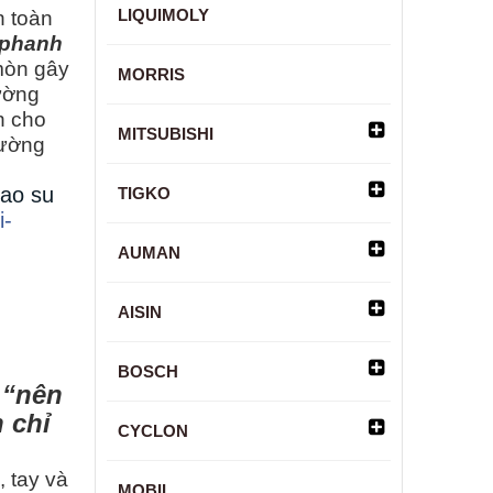
LIQUIMOLY
n toàn
phanh
mòn gây
MORRIS
ường
n cho
MITSUBISHI
đường
ao su
TIGKO
i-
AUMAN
AISIN
BOSCH
 “nên
 chỉ
CYCLON
 tay và
MOBIL