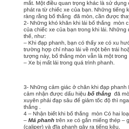
mắt. Một điều quan trọng khác là sử dụng 
phát ra từ chiếc xe của bạn. Những tiếng k
ràng rằng bố thắng đã mòn, cần được thay
2- Những khó khăn khi lái bố thắng mòn c
của chiếc xe của bạn trong khi lái. Những
thế, như:
– Khi đạp phanh, bạn có thấy xe có xu hư
trường hợp chỉ nhao lái về một bên trái ho
tượng này, bố thắng mòn vẫn là một tron
– Xe bị mất lái trong quá trình phanh.
3- Những cảm giác ở chân khi đạp phanh 
cảm nhận được dấu hiệu
bố thắng
đã mòn
xuyên phải đạp sâu để giảm tốc độ thì ng
thắng .
4 – Nhận biết khi bố thắng mòn Có hai loạ
–
Má phanh
trên xe có gắn miếng thép – g
(caliper) và đĩa phanh gây ra tiếng kêu.