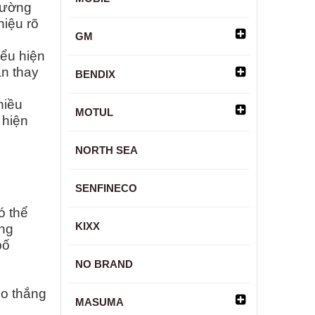
thường
hiệu rõ
GM
iểu hiện
n thay
BENDIX
hiều
MOTUL
 hiện
NORTH SEA
SENFINECO
ó thể
KIXX
ờng
bố
NO BRAND
eo thắng
MASUMA