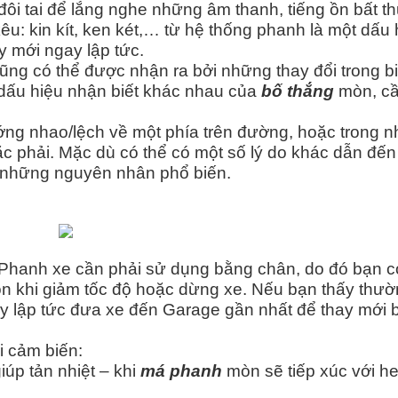
đôi tai để lắng nghe những âm thanh, tiếng ồn bất 
êu: kin kít, ken két,… từ hệ thống phanh là một dấu 
 mới ngay lập tức.
ũng có thể được nhận ra bởi những thay đổi trong b
 dấu hiệu nhận biết khác nhau của
bố thắng
mòn, cầ
ớng nhao/lệch về một phía trên đường, hoặc trong n
ặc phải. Mặc dù có thể có một số lý do khác dẫn đến
g những nguyên nhân phổ biến.
Phanh xe cần phải sử dụng bằng chân, do đó bạn c
 khi giảm tốc độ hoặc dừng xe. Nếu bạn thấy thư
ay lập tức đưa xe đến Garage gần nhất để thay mới 
i cảm biến:
iúp tản nhiệt – khi
má phanh
mòn sẽ tiếp xúc với h