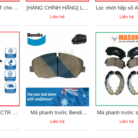
T cho xe
[HÀNG CHÍNH HÃNG] Lọc
Lọc nhớt hộp số A
 ZS mã
gió động cơ Mitshubishi
XPANDER & MG
Liên hệ
Liên hệ
thương
Xpander - 1500A687A
OEM 2804A057 
-4004K
hiệu Aisin STA
 CTR xe
Má phanh trước Bendix
Má phanh trước 
der đời
DB2536 GCT Huyndai
Masuma Nhật Bản
Liên hệ
Liên hệ
4
Solati 2018 đến nay
Chevrolet Col