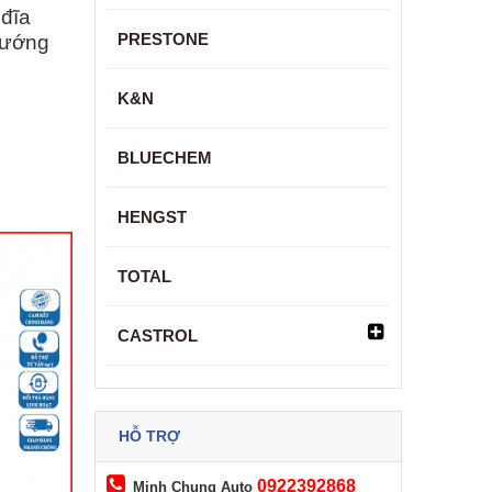
 đĩa
PRESTONE
hướng
K&N
BLUECHEM
HENGST
TOTAL
CASTROL
HỖ TRỢ
0922392868
Minh Chung Auto