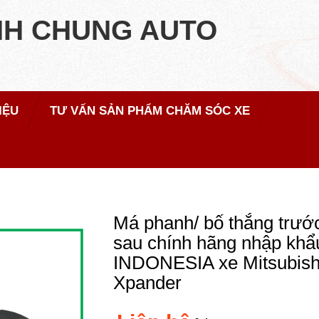
NH CHUNG AUTO
IỆU
TƯ VẤN SẢN PHẨM CHĂM SÓC XE
Má phanh/ bố thắng trướ
sau chính hãng nhập khẩ
INDONESIA xe Mitsubish
Xpander