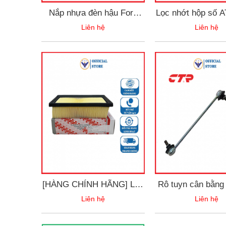
Nắp nhựa đèn hậu Ford
Lọc nhớt hộp số A
Ranger XLS 2022-2025
XPANDER & MG
Liên hệ
Liên hệ
OEM 2804A057 
hiệu Aisin STAM
[HÀNG CHÍNH HÃNG] Lọc
Rô tuyn cân bằng
gió động cơ Mitshubishi
Mitsubishi Xpan
Liên hệ
Liên hệ
Xpander - 1500A687A
2018-202