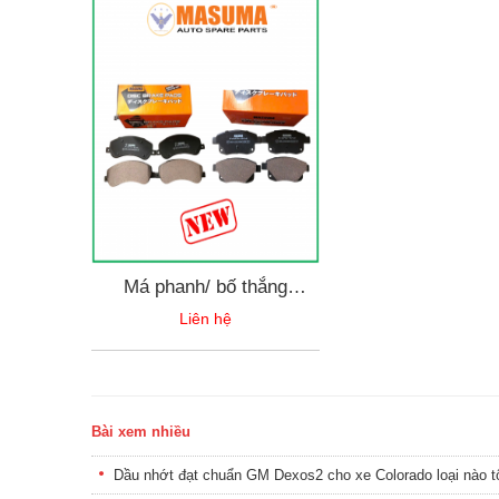
Má phanh/ bố thắng
Masuma cho xe Ford
Liên hệ
Transit 2006-2021
Bài xem nhiều
Dầu nhớt đạt chuẩn GM Dexos2 cho xe Colorado loại nào t