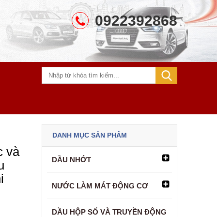
0922392868
DANH MỤC SẢN PHẨM
c và
DẦU NHỚT
u
i
NƯỚC LÀM MÁT ĐỘNG CƠ
DẦU HỘP SỐ VÀ TRUYỀN ĐỘNG