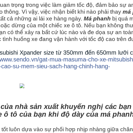
 quan trọng trong việc làm giảm tốc độ, đảm bảo sự a
 thông. Vì vậy, việc nhận biết khi nào phải thay
má 
 tất cả những ai lái xe hàng ngày.
Má phanh
bị quá 
hoặc dừng của một chiếc xe ô tô. Nếu bạn không th
nạn có thể xảy ra bất cứ lúc nào và đe dọa sự an toà
ác tình huống xe đang vận hành với tốc độ cao trên 
ubishi Xpander size từ 350mm đến 650mm lưỡi c
//www.sendo.vn/gat-mua-masuma-cho-xe-mitsubish
-cao-su-mem-sieu-sach-hang-chinh-hang-
 của nhà sản xuất khuyến nghị các bạn
 ô tô của bạn khi độ dày của má phanh
 tốt luôn dựa vào sự phối hợp nhịp nhàng giữa chân,