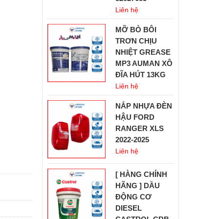
Liên hệ
MỠ BÒ BÔI
TRƠN CHỊU
NHIỆT GREASE
MP3 AUMAN XÔ
ĐĨA HÚT 13KG
Liên hệ
NẮP NHỰA ĐÈN
HẬU FORD
RANGER XLS
2022-2025
Liên hệ
[ HÀNG CHÍNH
HÃNG ] DẦU
ĐỘNG CƠ
DIESEL