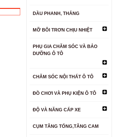
DẦU PHANH, THẮNG
MỠ BÔI TRƠN CHỊU NHIỆT
PHỤ GIA CHĂM SÓC VÀ BẢO
DƯỠNG Ô TÔ
CHĂM SÓC NỘI THẤT Ô TÔ
ĐỒ CHƠI VÀ PHỤ KIỆN Ô TÔ
ĐỘ VÀ NĂNG CẤP XE
CỤM TĂNG TỔNG,TĂNG CAM