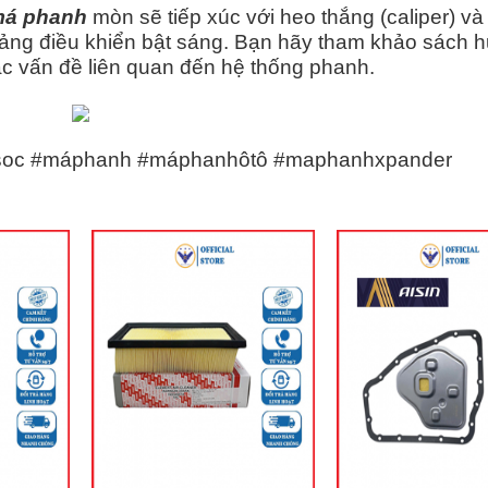
á phanh
mòn sẽ tiếp xúc với heo thắng (caliper) và
ảng điều khiển bật sáng. Bạn hãy tham khảo sách 
c vấn đề liên quan đến hệ thống phanh.
oc #máphanh #máphanhôtô #maphanhxpander