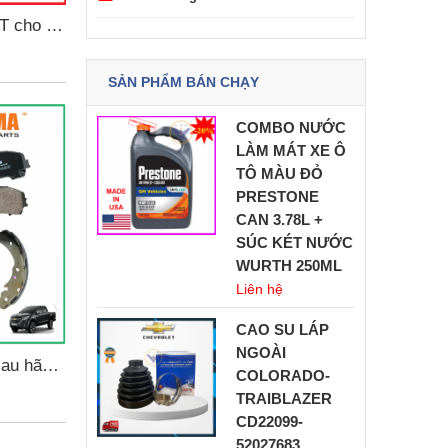
T cho xe
 ZS mã
thương
SẢN PHẨM BÁN CHẠY
M-4004K
COMBO NƯỚC
LÀM MÁT XE Ô
TÔ MÀU ĐỎ
PRESTONE
CAN 3.78L +
SÚC KÉT NƯỚC
WURTH 250ML
Liên hệ
CAO SU LÁP
NGOÀI
sau hãng
COLORADO-
 cho xe
TRAIBLAZER
orado
CD22099-
52027683