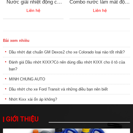
Nước giải nhiệt động cơ
Combo nước làm mát động
màu TÍM PRESTONE MAX
cơ xe ô tô PRESTONE
Liên hệ
Liên hệ
European Vehicles 50% -
MAX EUROPEAN 3.78L
can 3.78L
màu xanh dương + Súc két
nước Wurth
Bài xem nhiều
Dầu nhớt đạt chuẩn GM Dexos2 cho xe Colorado loại nào tốt nhất?
Đánh giá Dầu nhớt KIXX?Có nên dùng dầu nhớt KIXX cho ô tô của
bạn?
MINH CHUNG AUTO
Dầu nhớt cho xe Ford Transit và những điều bạn nên biết
Nhớt Kixx xài ổn áp không?
GIỚI THIỆU