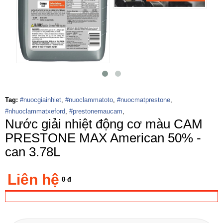
Tag:
#nuocgiainhiet
,
#nuoclammatoto
,
#nuocmatprestone
,
#nhuoclammatxeford
,
#prestonemaucam
,
Nước giải nhiệt động cơ màu CAM
PRESTONE MAX American 50% -
can 3.78L
Liên hệ
0 đ